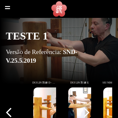
menu
TESTE 1
Versão de Referência:
SND-
V.25.5.2019
DUI LIN 對練 D - Continuação
DUI LIN 對 練 E
arrow_back_ios
arrow_forward_ios